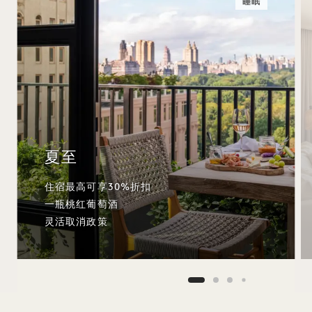
睡眠
夏至
住宿最高可享30%折扣
一瓶桃红葡萄酒
灵活取消政策
NaN / 12