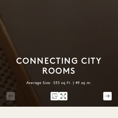
CONNECTING CITY
ROOMS
Average Size: 535 sq.ft. | 49 sq.m.
1 / 3