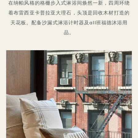
在纳帕风格的格栅步入式淋浴间焕然一新，四周环绕
着布雷西亚卡普拉亚大理石，头顶是回收木材打造的
天花板。配备沙漏式淋浴计时器及all班福德沐浴用
品。