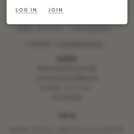
LOG IN
JOIN
预订我们的套房，享受更多优惠：在最优房价基础上
再享9折优惠，每日50美元酒店消费抵用金，以及延
迟退房（至下午1点），让您尽享悠闲时光。
在这里探索其他客房。
不想要套房？
您将获得
最优房价额外再享9折优惠
每日50美元酒店消费抵用金
延迟退房（至下午1点）
灵活取消政策
精美印刷
延迟退房（至下午1点）需视Greenhouse Suite房态而定