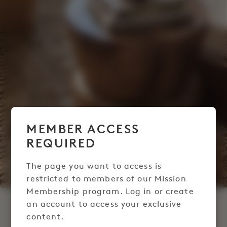
MEMBER ACCESS
REQUIRED
The page you want to access is
restricted to members of our Mission
Membership program. Log in or create
an account to access your exclusive
MISSION 成员睡眠套房
content.