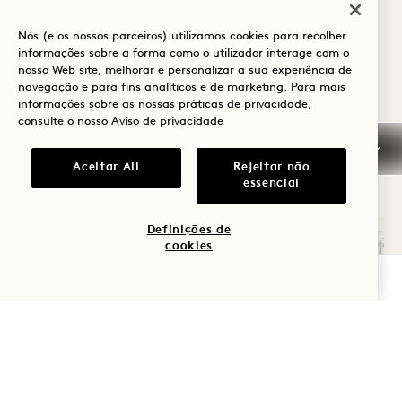
Vista da cidade
Cama King
2 Pessoas
Nós (e os nossos parceiros) utilizamos cookies para recolher
Chuveiro de chuva
Área de estar
informações sobre a forma como o utilizador interage com o
Secador de cabelo Dyson
nosso Web site, melhorar e personalizar a sua experiência de
Vantagens da suite
navegação e para fins analíticos e de marketing. Para mais
informações sobre as nossas práticas de privacidade,
consulte o nosso
Aviso de privacidade
Average Size: 549 sq.ft. | 51 sq.m.
Aceitar All
Rejeitar não
essencial
Suite Estúdio
Ver detalhes
Definições de
cookies
VERIFICAR DISPONIBILIDADE