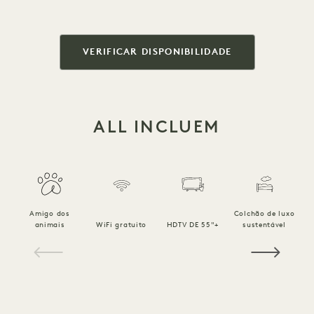
VERIFICAR DISPONIBILIDADE
ALL INCLUEM
Amigo dos
Colchão de luxo
R
animais
WiFi gratuito
HDTV DE 55"+
sustentável
1 / 16