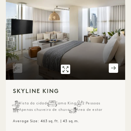
GALERIA 537
SKYLINE KING
1 / 4
SKYLINE KING
Vista da cidade
Cama King
2 Pessoas
Apenas chuveiro de chuva
Área de estar
Average Size: 463 sq.ft. | 43 sq.m.