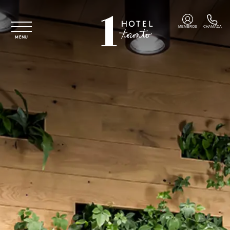
Saltar para o conteúdo principal
MEMBROS
CHAMADA
MENU