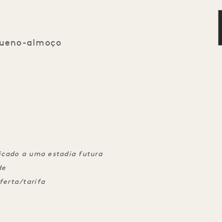
equeno-almoço
licado a uma estadia futura
de
erta/tarifa