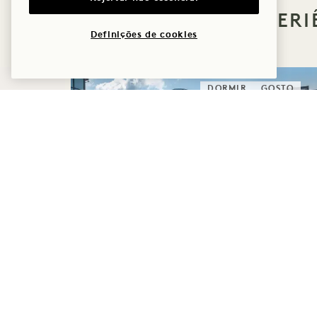
MAIS OFERTAS E EXPERI
Definições de cookies
DORMIR
GOSTO
SOLSTÍCIO DE
VERÃO
Até 40% de desconto na sua estadia
Uma garrafa de vinho rosé
Cancelamento flexível