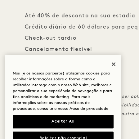
Até 40% de desconto na sua estadia
Crédito diário de 60 dólares para p
Check-out tardio
Cancelamento flexível
Nós (e os nossos parceiros) utilizamos cookies para
recolher informações sobre a forma como o
As letras miúdas
utilizador interage com o nosso Web site, melhorar e
personalizar a sua experiência de navegação e para
O crédito não é transferível e não pode ser ap
fins analíticos e de marketing. Para mais
informações sobre as nossas práticas de
O check-out tardio está sujeito à disponibilida
privacidade, consulte o nosso
Aviso de privacidade
Não pode ser combinado com nenhuma outra of
Aceitar All
Rejeitar não essencial