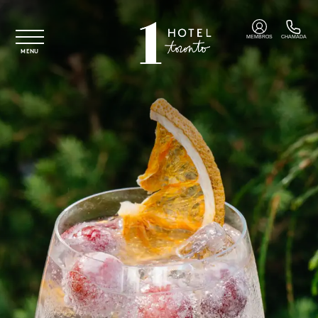
Saltar para o conteúdo principal
MEMBROS
CHAMADA
MENU