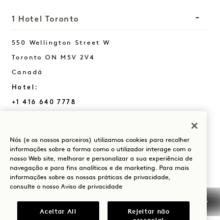
1 Hotel Toronto
550 Wellington Street W
Toronto
ON
M5V 2V4
Canadá
Hotel:
+1 416 640 7778
Reservas:
+1 833 624 0111
Nós (e os nossos parceiros) utilizamos cookies para recolher
Toronto
Contactar-nos
informações sobre a forma como o utilizador interage com o
nosso Web site, melhorar e personalizar a sua experiência de
Políticas
Acessibilidade
navegação e para fins analíticos e de marketing. Para mais
Amigo dos animais de
Imprensa
informações sobre as nossas práticas de privacidade,
consulte o nosso
Aviso de privacidade
estimação
FAQs
Aceitar All
Rejeitar não