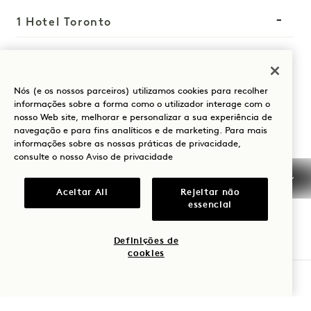
1 Hotel Toronto
550 Wellington Street W
Toronto
ON
M5V 2V4
Nós (e os nossos parceiros) utilizamos cookies para recolher
Canadá
informações sobre a forma como o utilizador interage com o
Hotel:
nosso Web site, melhorar e personalizar a sua experiência de
navegação e para fins analíticos e de marketing. Para mais
+1 416 640 7778
informações sobre as nossas práticas de privacidade,
consulte o nosso
Aviso de privacidade
Reservas:
+1 833 624 0111
Aceitar All
Rejeitar não
Toronto
Contactar-nos
essencial
Políticas
Acessibilidade
Definições de
Amigo dos animais de
Imprensa
cookies
estimação
FAQs
VERIFICAR DISPONIBILIDADE