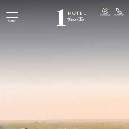
Saltar para o conteúdo principal
MEMBROS
CHAMADA
MENU