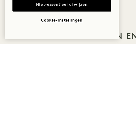
Niet-essentieel afwijzen
Cookie-instellingen
MEER AANBIEDINGEN E
SLAAP
DOE
HET HIGHERDOSE-
SLAAPRITUEEL
HigherDOSE-gezichtsmasker met
rood licht