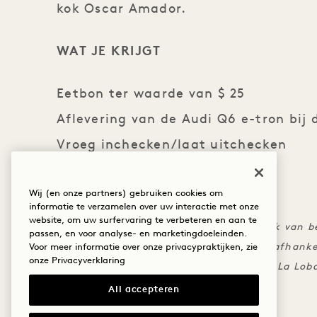
kok Oscar Amador.
WAT JE KRIJGT
Eetbon ter waarde van $ 25
Aflevering van de Audi Q6 e-tron bij 
Vroeg inchecken/laat uitchecken
DE FIJNDRUK
Wij (en onze partners) gebruiken cookies om
informatie te verzamelen over uw interactie met onze
website, om uw surfervaring te verbeteren en aan te
Het inleveren van de Audi is afhankelijk van 
passen, en voor analyse- en marketingdoeleinden.
Vroeg inchecken en laat uitchecken is afhanke
Voor meer informatie over onze privacypraktijken, zie
onze
Privacyverklaring
Het eetkrediet kan worden gebruikt bij La Loba
All accepteren