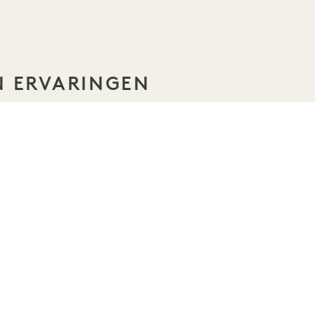
N ERVARINGEN
SLAAP
ZOMERZONNEWENDE
Tot 40% korting op je verblijf