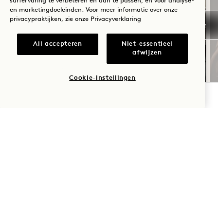
surfervaring te verbeteren en aan te passen, en voor analyse-
en marketingdoeleinden. Voor meer informatie over onze
privacypraktijken, zie onze
Privacyverklaring
ZOMERZONNEWENDE
All accepteren
Niet-essentieel
afwijzen
Tot 40% korting op je verblijf
Een fles rosé
Cookie-instellingen
BESCHIKBAARHEID CONTROLEREN
NaN / 11
1 Hotel San Francisco