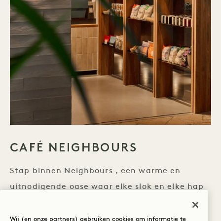
CAFÉ NEIGHBOURS
Stap binnen Neighbours , een warme en
uitnodigende oase waar elke slok en elke hap
is samengesteld om te voeden, energie te
geven en te verrukken. We zijn trots op onze
Wij (en onze partners) gebruiken cookies om informatie te