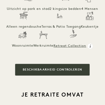
Uitzicht op park en stad
2 kingsize bedden
4 Mensen
Alleen regendouche
Terras & Patio Toegang
Keukentje
Woonruimte
Werkruimte
Retreat Collection
BESCHIKBAARHEID CONTROLEREN
JE RETRAITE OMVAT