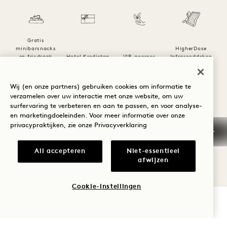
Gratis
minibarsnacks
HigherDose
en frisdrank
Hotel Kredieten
VIP-goeroes
Infrarooddeken
Da
Wij (en onze partners) gebruiken cookies om informatie te
1 / 24
verzamelen over uw interactie met onze website, om uw
surfervaring te verbeteren en aan te passen, en voor analyse-
en marketingdoeleinden. Voor meer informatie over onze
privacypraktijken, zie onze
Privacyverklaring
All accepteren
Niet-essentieel
afwijzen
Annuleringsvoorwaarden
Cookie-instellingen
BESCHIKBAARHEID CONTROLEREN
Gegarandeerde
reservering