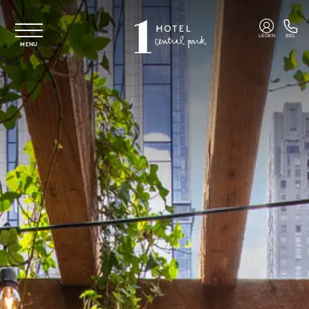
Overslaan naar hoofdinhoud
LEDEN
BEL
MENU