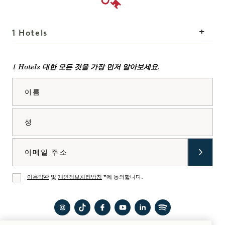
1 Hotels
위치
Mission
1 Hotels 대한 모든 것을 가장 먼저 알아보세요.
우리의 이야기
팀에 합류하세요
이름
지속 가능성
1 Homes
The Field Guide
개발
성
프레스
문의하기
Goodthings 쇼핑
이메일
이용약관
및
개인정보처리방침
*에 동의합니다.
동의
1
틱톡
1
유튜
링크
Spotify