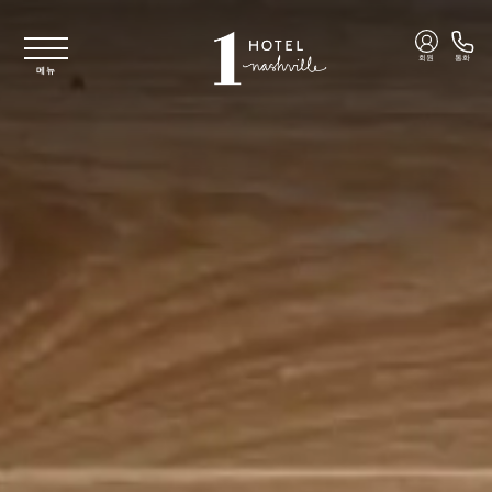
주요 콘텐츠로 건너뛰기
회원
통화
메뉴