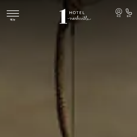
주요 콘텐츠로 건너뛰기
회원
통화
메뉴