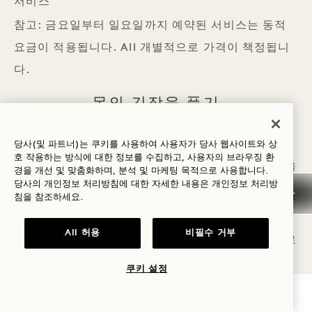
서비스
참고: 금요일부터 일요일까지 예약된 서비스는 동적
요금이 적용됩니다. All 개별적으로 가격이 책정됩니
다.
몸의 긴장을 풀기
밤포드 시그니처 리추얼
당사(및 파트너)는 쿠키를 사용하여 사용자가 당사 웹사이트와 상
클렌징 족욕으로 시작하여 지압, 경락, 스웨디시 마사지
호 작용하는 방식에 대한 정보를 수집하고, 사용자의 브라우징 환
로 이어지는 이 트리트먼트는 몸의 근육과 에너지 채널을
경을 개선 및 맞춤화하며, 분석 및 마케팅 목적으로 사용합니다.
깨워줍니다. 반사 요법에서 영감을 받은 발 마사지는 에
당사의 개인정보 처리방침에 대한 자세한 내용은
개인정보
처리방
너지의 긍정적인 흐름을 촉진하고 장기를 해독하는 데 도
침을 참조하세요.
움을 줍니다. 얼굴, 목, 어깨, 두피의 지압점 마사지는 긴
장을 풀고 기분을 고양시킵니다. 이 트리트먼트는 폐를
All 허용
비필수 거부
상쾌하게 하고 몸 전체에 활력을 불어넣는 요가 호흡으로
마무리됩니다.
쿠키 설정
100분 시작 가격
$475.00
가용성 확인