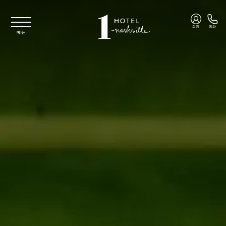
주요 콘텐츠로 건너뛰기
회원
통화
메뉴