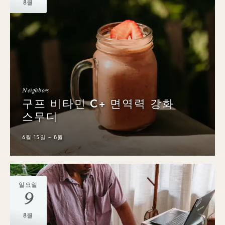
8월
Neighbors
구프 비타민 C+ 면역력 강화
스무디
6월 15일 ~ 8월
일요일
9
8월