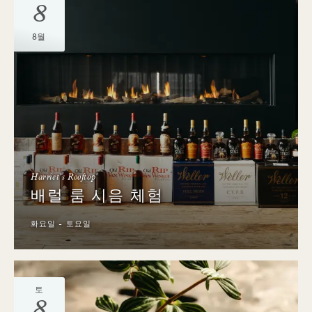
8
8월
Harriet's Rooftop
배럴 룸 시음 체험
화요일 - 토요일
토
8