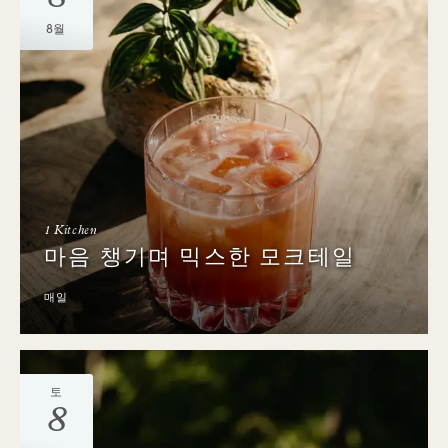
8월
1 Kitchen
마음 챙기며 믹스한 모크테일
매일
토
8