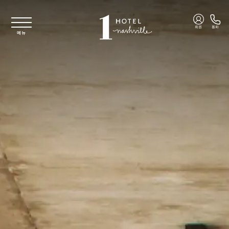
주요 콘텐츠로 건너뛰기
회원
통화
메뉴