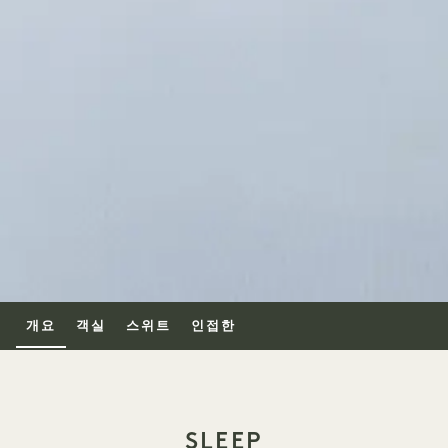
개요
객실
스위트
인접한
SLEEP