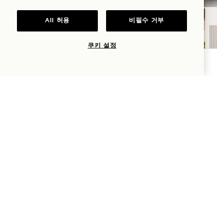
All 허용
비필수 거부
쿠키 설정
가용성 확인
하지
숙박 요금 최대 30% 할인, 로제 와인 1병 증정
NaN / 15