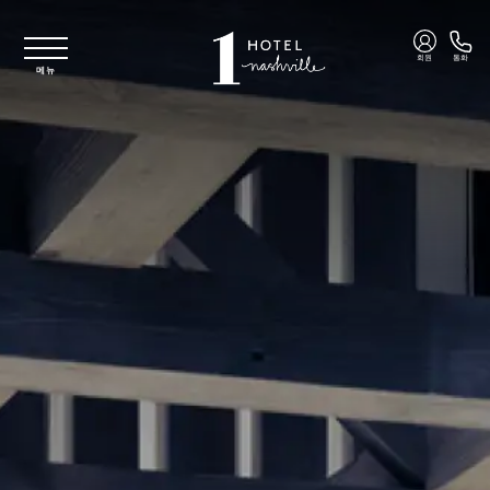
주요 콘텐츠로 건너뛰기
회원
통화
메뉴