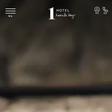
주요 콘텐츠로 건너뛰기
회원
통화
메뉴