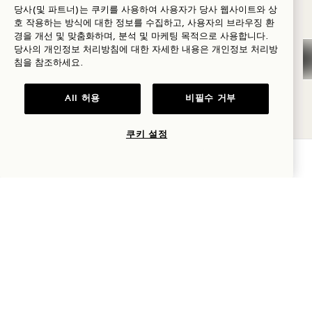
높은 셰프들이 전 세계에서 방문하여 진행합니다. 방
당사(및 파트너)는 쿠키를 사용하여 사용자가 당사 웹사이트와 상
호 작용하는 방식에 대한 정보를 수집하고, 사용자의 브라우징 환
웰니스
문하는 '셰프 바이 네이처' 셰프들은 저희 요리팀과 협
경을 개선 및 맞춤화하며, 분석 및 마케팅 목적으로 사용합니다.
당사의 개인정보 처리방침에 대한 자세한 내용은
개인정보
처리방
력하여 하와이 제도의 풍요로움, 지역 재료 및 전통 기
골프
침을 참조하세요.
술을 배우고 탐구하며, 게스트를 위한 요리 마스터 클
로맨스
래스를 진행하고, 카우아이 커뮤니티 칼리지 요리 예
All 허용
비필수 거부
가족과 함께하는
술 프로그램을 지원하는 자선 만찬을 주최합니다. 이
시간
쿠키 설정
를 통해 신진 지역 셰프들이 섬에 더욱 뛰어난 예술성
가용성 확인
모험
을 불어넣을 수 있도록 돕습니다.
특별 요리 시
프로그램에 대해 더 알아보기