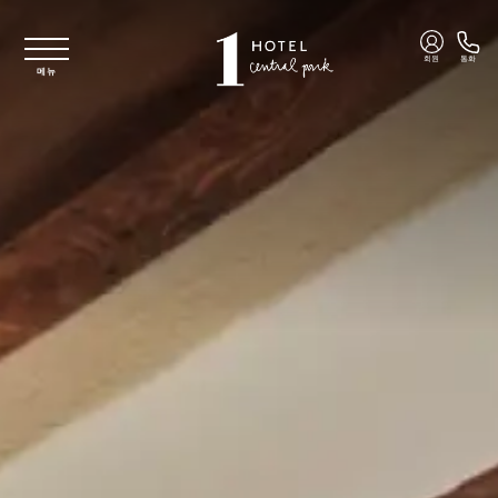
주요 콘텐츠로 건너뛰기
회원
통화
메뉴