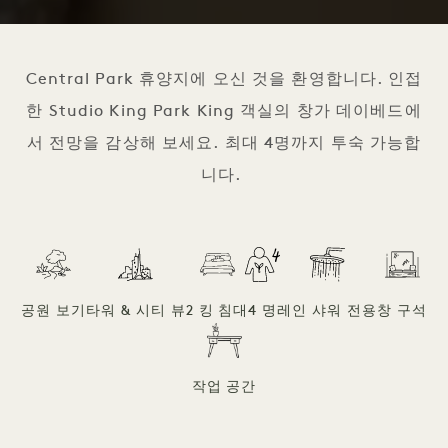
1 / 3
Central Park 휴양지에 오신 것을 환영합니다. 인접
한 Studio King Park King 객실의 창가 데이베드에
서 전망을 감상해 보세요. 최대 4명까지 투숙 가능합
니다.
공원 보기
타워 & 시티 뷰
2 킹 침대
4 명
레인 샤워 전용
창 구석
작업 공간