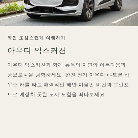
태그
라인 조심스럽게 여행하기
아우디 익스커션
아우디 익스커션과 함께 뉴욕의 자연의 아름다움과
풍요로움을 탐험하세요. 완전 전기 아우디 e-트론 하
우스 카를 타고 매력적인 해안 마을인 비컨과 그린포
트로 예상치 못한 도시 모험을 떠나보세요.