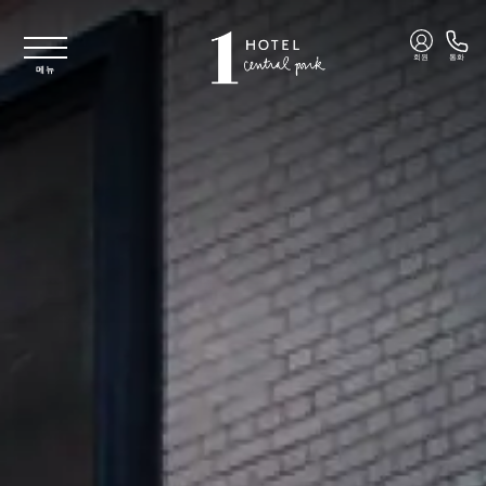
주요 콘텐츠로 건너뛰기
회원
통화
메뉴