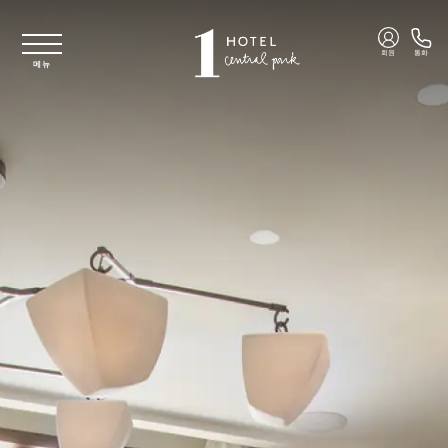
주요 콘텐츠로 건너뛰기
회원
통화
메뉴