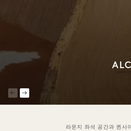
ALC
1 / 3
라운지 좌석 공간과 퀸사이