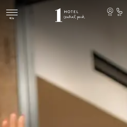
주요 콘텐츠로 건너뛰기
회원
통화
메뉴