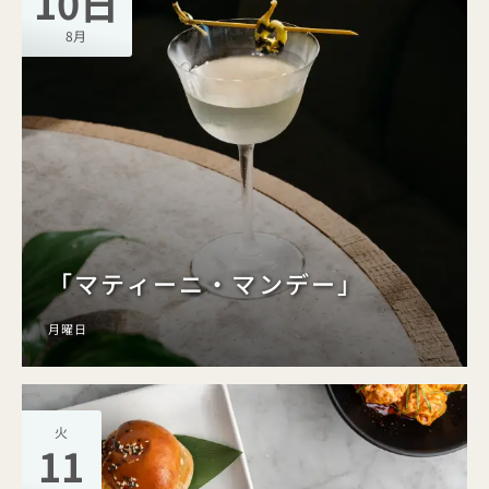
10日
8月
「マティーニ・マンデー」
月曜日
火
11