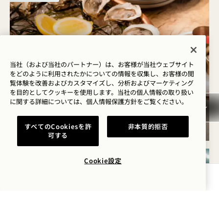
当社（および当社のパートナー）は、お客様が当社ウェブサイト
をどのように利用されたかについての情報を収集し、お客様の閲
覧体験を改善およびカスタマイズし、分析およびマーケティング
を目的としてクッキーを使用します。当社の個人情報の取り扱い
「SIP & SEA」木曜日
に関する詳細については、
個人情報保護方針を
ご覧ください。
木曜日
すべてのCookiesを許
非本質的拒否
可する
Cookie設定
水
12日
空室状況を確認する
8月