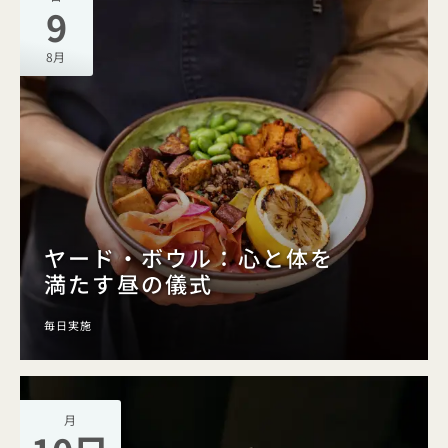
9
8月
ヤード・ボウル：心と体を
満たす昼の儀式
毎日実施
月