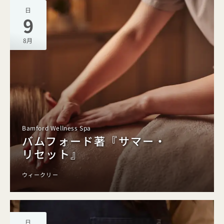
日
9
8月
Bamford Wellness Spa
バムフォード著『サマー・
リセット』
ウィークリー
日