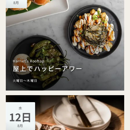
8月
Harriet's Rooftop
屋上でハッピーアワー
火曜日～木曜日
水
12日
8月