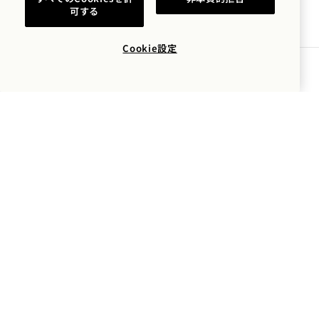
可する
星空の下、最高の眺望を楽しみながらパーティーを
開催しましょう。ゆったりとした席、独創的なケー
Cookie設定
タリング、ロサンゼルスのスカイラインを一望でき
テーブルを予約する
るHarriet's Rooftop 、次のプライベート・レセプ
ションや特別なイベントに忘れられない舞台となる
でしょう。
イベントの開催
イベントの開催
資料請求
360ツアー