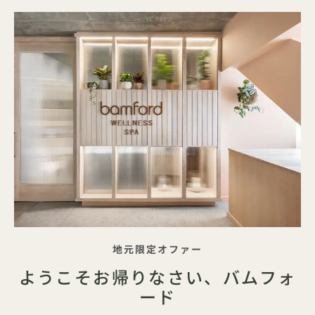
キャッチコピー
スペシャル
地元限定
オファー
ようこそお帰りなさい、バムフォ
ード