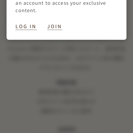
an account to access your exclusive
MISSIONメンバー 夏季
content.
限定宿泊オファー「サマ
LOG IN
JOIN
ーソルスティス」
Toronto 休暇を今すぐご予約いただくと、宿泊料金
が最大40％オフになるほか、ロゼワイン1本が無料
でプレゼントされます。
特典内容
宿泊料金が最大40%オフ
ロゼワイン1本
プレゼント
柔軟なキャンセル条件
注意事項