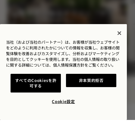
夏季限定宿泊オファー「サマ
ーソルスティス」
宿泊料金が最大40%オフ
ロゼワイン1本
当社（および当社のパートナー）は、お客様が当社ウェブサイト
をどのように利用されたかについての情報を収集し、お客様の閲
柔軟なキャンセル条件
覧体験を改善およびカスタマイズし、分析およびマーケティング
を目的としてクッキーを使用します。当社の個人情報の取り扱い
に関する詳細については、
個人情報保護方針を
ご覧ください。
すべてのCookiesを許
非本質的拒否
NaN / 8
可する
Cookie設定
空室状況を確認する
1 Hotel Toronto