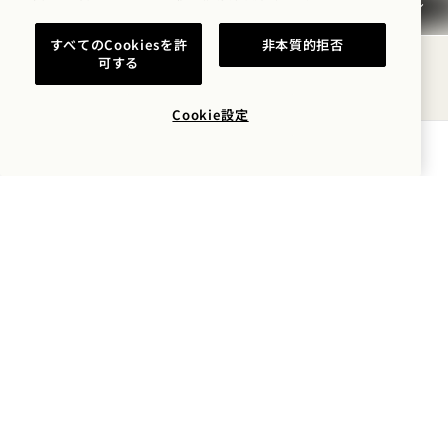
早めのご到着／遅めのご出発
すべてのCookiesを許
非本質的拒否
可する
税金およびサービス料
Cookie設定
ペット
空室状況を確認する
駐車サービス
禁煙について
よくある質問