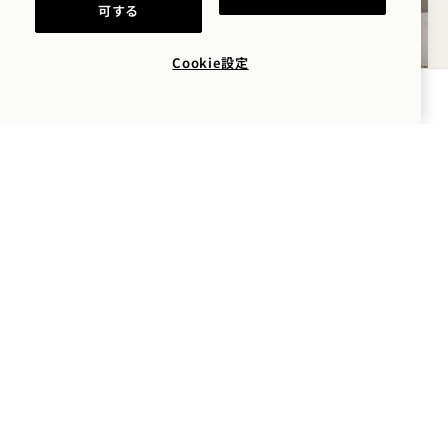
可する
Cookie設定
空室状況を確認する
良いエネルギーはクリーンなエネ
ルギー
私たちは先進的な省エネ戦略を駆使し、自然界に配慮しなが
ら効率を最適化しています。水銀を使用しないLED照明システ
ム、スマートコントロール、優れた断熱性、水冷式空調シス
テム、高度な熱回収方法、自然な日差しを最大限に生かす独
自のファサードなど、私たちは常に現代のイノベーションと自
然の知恵の微妙なバランスを育んでいます。