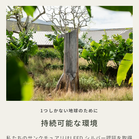
キャッチフレーズ
1つしかない地球のために
持続可能な環境
私たちのサンクチュアリはLEED シルバー認証を取得