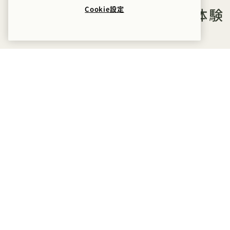
Cookie設定
そのほかのオファーと体験
泊まる
味わう
ホーム・アット・ワン
最大20％オフ
1回の滞在につき50ドルのホテルクレジ
ット
1台分のバレーパーキング
2名様分の毎日の朝食