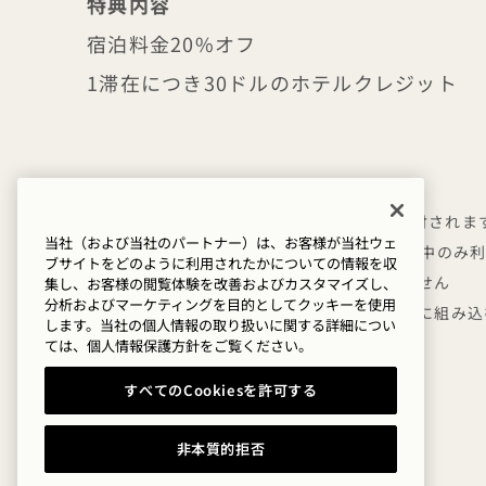
特典内容
宿泊料金20%オフ
1滞在につき30ドルのホテルクレジット
【詳細】
未使用分のクレジットはOceanic Global寄付されま
当社（および当社のパートナー）は、お客様が当社ウェ
1日につき1クレジットのみ有効で、滞在期間中のみ
ブサイトをどのように利用されたかについての情報を収
クレジットは客室料金や税金には適用できません
集し、お客様の閲覧体験を改善およびカスタマイズし、
分析およびマーケティングを目的としてクッキーを使用
クレジットを適用するには、料金を客室料金に組み込
します。当社の個人情報の取り扱いに関する詳細につい
柔軟なキャンセル条件
ては、
個人情報保護方針を
ご覧ください。
すべてのCookiesを許可する
非本質的拒否