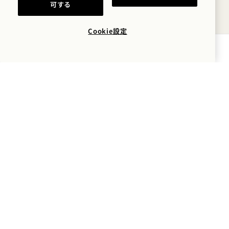
税金およびサービス料
可する
Cookie設定
ペット
空室状況を確認する
駐車サービス
禁煙について
よくある質問