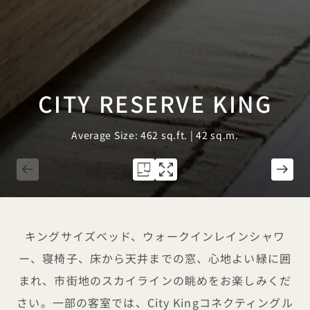
CITY RESERVE KING
Average Size: 462 sq.ft. | 42 sq.m.
1 / 5
キングサイズベッド、ウォークインレインシャワ
ー、寝椅子、床から天井までの窓、心地よい緑に囲
まれ、市街地のスカイラインの眺めをお楽しみくだ
さい。一部の客室では、City Kingコネクティングル