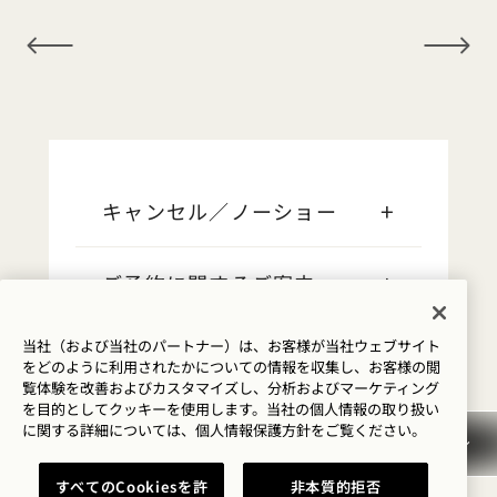
NaN / 12
キャンセル／ノーショー
ご予約に関するご案内
当社（および当社のパートナー）は、お客様が当社ウェブサイト
クレジットカード
をどのように利用されたかについての情報を収集し、お客様の閲
覧体験を改善およびカスタマイズし、分析およびマーケティング
を目的としてクッキーを使用します。当社の個人情報の取り扱い
早めのご到着／遅めのご出発
に関する詳細については、
個人情報保護方針を
ご覧ください。
すべてのCookiesを許
非本質的拒否