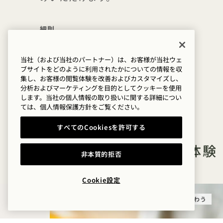
細則
標準的なキャンセルポリシーが適用されます
他のオファーとの併用はできません
当社（および当社のパートナー）は、お客様が当社ウェ
ブサイトをどのように利用されたかについての情報を収
宿泊期間は本日から9月14日まで
集し、お客様の閲覧体験を改善およびカスタマイズし、
分析およびマーケティングを目的としてクッキーを使用
します。当社の個人情報の取り扱いに関する詳細につい
ては、
個人情報保護方針を
ご覧ください。
すべてのCookiesを許可する
そのほかのオファーと体験
非本質的拒否
Cookie設定
泊まる
味わう