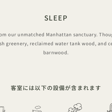
SLEEP
from our unmatched Manhattan sanctuary. Thoug
ush greenery, reclaimed water tank wood, and c
barnwood.
客室には以下の設備が含まれます