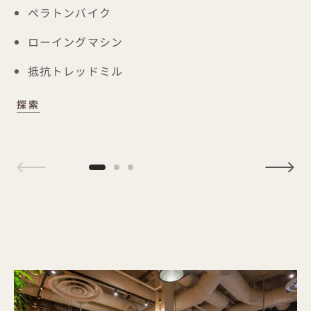
ペラトンバイク
ローイングマシン
抵抗トレッドミル
FIELD HOUSE
探索
1 / 3