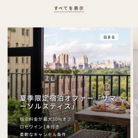
すべてを表示
泊まる
夏季限定宿泊オファー「サマ
ーソルスティス」
宿泊料金が最大30%オフ
ロゼワイン1本付き
柔軟なキャンセル条件