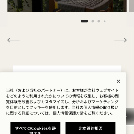
NaN / 12
キャンセルポリシー
当社（および当社のパートナー）は、お客様が当社ウェブサイト
をどのように利用されたかについての情報を収集し、お客様の閲
覧体験を改善およびカスタマイズし、分析およびマーケティング
予約保証
を目的としてクッキーを使用します。当社の個人情報の取り扱い
に関する詳細については、
個人情報保護方針を
ご覧ください。
アーリーチェックイン／レイ
すべてのCookiesを許
非本質的拒否
トチェックアウト
可する