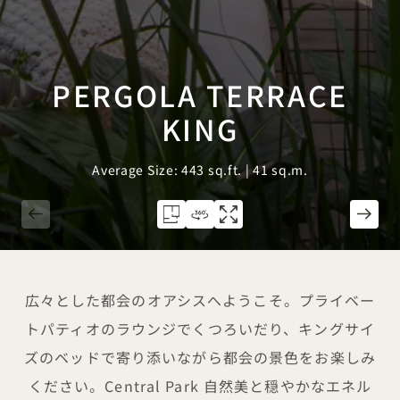
PERGOLA TERRACE
KING
Average Size: 443 sq.ft. | 41 sq.m.
1 / 5
広々とした都会のオアシスへようこそ。プライベー
トパティオのラウンジでくつろいだり、キングサイ
ズのベッドで寄り添いながら都会の景色をお楽しみ
ください。Central Park 自然美と穏やかなエネル