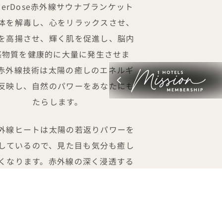
gherDose赤外線サウナブランケット
体を解毒し、心をリラックスさせ、
を高揚させ、輝く肌を促進し、脳内
感物質を健康的に大量に発生させま
赤外線技術は太陽の癒しのエネルギ
反映し、自然のパワーをあなたにも
たらします。
外線ヒートは太陽の若返りパワーを
しているので、見た目も気分も癒し
くなります。赤外線の深く浸透する
、全身のデトックス、循環の改善、
の軽減、変容的治癒を内側から促進
します。