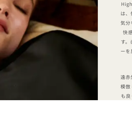
Hi
は、
気分
快
す。
ーを
遠赤
模倣
も良
熱は
炎症