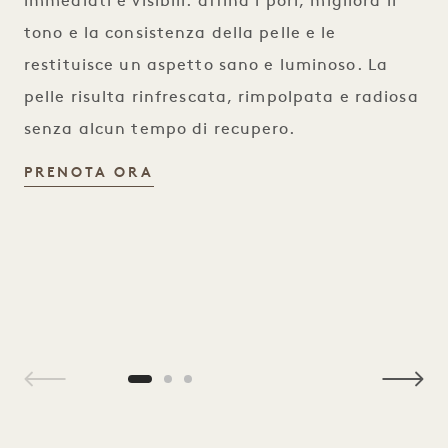
immediati e visibili: affina i pori, migliora il
tono e la consistenza della pelle e le
restituisce un aspetto sano e luminoso. La
pelle risulta rinfrescata, rimpolpata e radiosa
senza alcun tempo di recupero.
HYDRAFACIAL
PRENOTA ORA
1 / 3