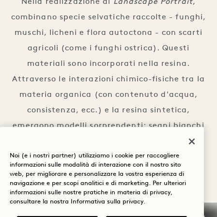
Nella realizzazione di
Landscape Portrait
,
combinano specie selvatiche raccolte - funghi,
muschi, licheni e flora autoctona - con scarti
agricoli (come i funghi ostrica). Questi
materiali sono incorporati nella resina.
Attraverso le interazioni chimico-fisiche tra la
materia organica (con contenuto d'acqua,
consistenza, ecc.) e la resina sintetica,
emergono modelli sorprendenti: segni bianchi
fluidi, pigmentazione naturale, forme che
Noi (e i nostri partner) utilizziamo i cookie per raccogliere
emergono sia dalla crescita che dalla
informazioni sulle modalità di interazione con il nostro sito
decomposizione.
web, per migliorare e personalizzare la vostra esperienza di
navigazione e per scopi analitici e di marketing. Per ulteriori
informazioni sulle nostre pratiche in materia di privacy,
Le opere sono sculture a parete e richiedono
consultare la nostra
Informativa sulla privacy
.
uno sguardo più lento. Ci chiedono di