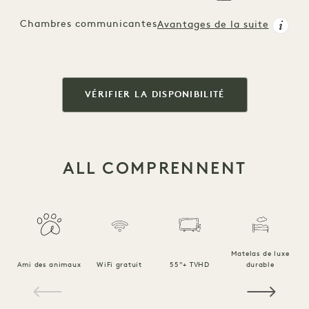
Chambres communicantes
Avantages de la suite
VÉRIFIER LA DISPONIBILITÉ
ALL COMPRENNENT
Matelas de luxe
Ami des animaux
WiFi gratuit
55"+ TVHD
durable
Li