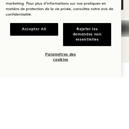
GALERIE 545
BIRCH HOUSE T
marketing. Pour plus d'informations sur nos pratiques en
matière de protection de la vie privée, consultez notre
avis de
1 / 8
confidentialité
.
BIRCH HOUSE TWO BEDROOM
SUITE
Accepter All
Rejeter les
demandes non
essentielles
Vue sur la ville
1 King & 2 Queen Beds
6 personnes
Douche de pluie séparée
Salle d'eau
Salon séparé
Cuisine
Paramètres des
cookies
Avantages de la suite
VÉRIFIER LA DISPONIBILITÉ
Average Size: 2750 sq.ft. | 255 sq.m.
Birch House Two Bedroom Suite
Voir les détails