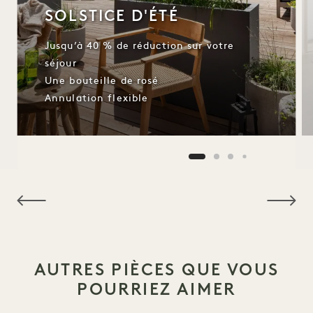
SOLSTICE D'ÉTÉ
Jusqu’à 40 % de réduction sur votre
séjour
Une bouteille de rosé
Annulation flexible
NaN / 8
AUTRES PIÈCES QUE VOUS
POURRIEZ AIMER