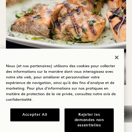
Nous (et nos partenaires) utilisons des cookies pour collecter
des informations sur la manière dont vous interagissez avec
notre site web, pour améliorer et personnaliser votre
expérience de navigation, ainsi qu'à des fins d'analyse et de
marketing. Pour plus d'informations sur nos pratiques en
RESTAURATION
matière de protection de la vie privée, consultez notre
avis de
confidentialité
.
Nos équipes culinaires et de boissons
Accepter All
Rejeter les
conçoivent des menus incroyables qui
demandes non
essentielles
célèbrent la saison et sont uniques à votre