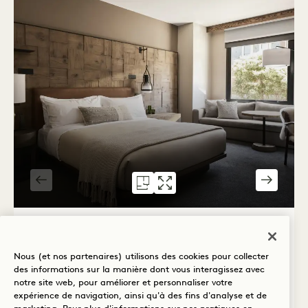
PLAN D'ÉTAGE 586
GALERIE 586
CITY KING
CITY KING
1 / 4
CITY KING
Nous (et nos partenaires) utilisons des cookies pour collecter
Lit King
2 personnes
des informations sur la manière dont vous interagissez avec
Douche de pluie uniquement
notre site web, pour améliorer et personnaliser votre
Tour et vue sur la ville
Détails accessibles
expérience de navigation, ainsi qu'à des fins d'analyse et de