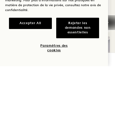
marketing. Pour plus d'informations sur nos pratiques en
matière de protection de la vie privée, consultez notre
avis de
Average Size: 335 sq.ft. | 31 sq.m.
confidentialité
.
City King
Accepter All
Rejeter les
Voir les détails
demandes non
essentielles
Paramètres des
cookies
VÉRIFIER LA DISPONIBILITÉ
PLAN D'ÉTAGE 581
VISITE À 360° 581
GALERIE 581
STUDIO AVEC 
SUITE STUD
SUITE STUD