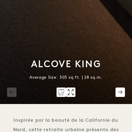
ALCOVE KING
Average Size: 303 sq.ft. | 28 sq.m.
1 / 2
Inspirée par la beauté de la Californie du
Nord, cette retraite urbaine présente des