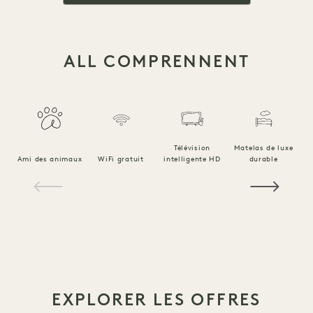
ALL COMPRENNENT
Télévision
Matelas de luxe
Ami des animaux
WiFi gratuit
intelligente HD
durable
Li
1 / 16
EXPLORER LES OFFRES