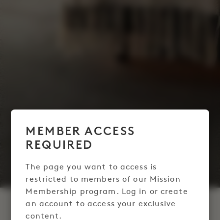
MEMBER ACCESS
REQUIRED
The page you want to access is
restricted to members of our Mission
Membership program. Log in or create
an account to access your exclusive
SUITE DE SOMMEIL
content.