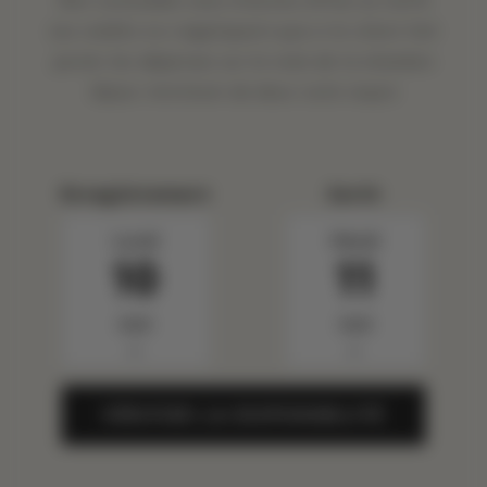
Non cumulable avec d'autres offres ou tarifs
Les crédits ne s'appliquent que si le client fait
porter les dépenses sur la note de la chambre
Séjour minimum de deux nuits requis
Enregistrement
Sortir
Lundi
Mardi
10
11
Août
Août
▼
▼
VÉRIFIER LA DISPONIBILITÉ