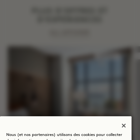
PLUS D'OFFRES ET
D'EXPÉRIENCES
ALL AFFICHER
SOMMEIL
SOLSTICE D'ÉTÉ
Nous (et nos partenaires) utilisons des cookies pour collecter
Jusqu’à 40 % de réduction sur votre