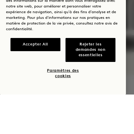
des informations sur la manière dont vous interagissez avec
notre site web, pour améliorer et personnaliser votre
séjour
expérience de navigation, ainsi qu'à des fins d'analyse et de
Une bouteille de rosé
marketing. Pour plus d'informations sur nos pratiques en
matière de protection de la vie privée, consultez notre
avis de
confidentialité
.
Accepter All
Rejeter les
NaN / 11
demandes non
essentielles
Paramètres des
cookies
VÉRIFIER LA DISPONIBILITÉ
1 Hotel San Francisco
8 rue de la Mission
San Francisco
CA
94105
États-Unis d'Amérique