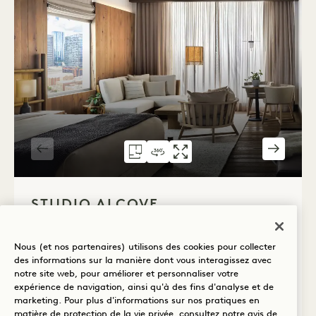
PLAN D'ÉTAGE 305
VISITE À 360° 305
GALERIE 305
STUDIO AVEC 
SUITE STUD
STUDIO AV
1 / 2
STUDIO ALCOVE
Tour et vue sur la ville
Lit King
2 personnes
Nous (et nos partenaires) utilisons des cookies pour collecter
Douche de pluie uniquement
des informations sur la manière dont vous interagissez avec
Sèche-cheveux Dyson
Avantages de la suite
notre site web, pour améliorer et personnaliser votre
expérience de navigation, ainsi qu'à des fins d'analyse et de
Average Size: 527 sq.ft. | 48 sq.m.
marketing. Pour plus d'informations sur nos pratiques en
matière de protection de la vie privée, consultez notre
avis de