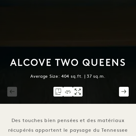
ALCOVE TWO QUEENS
Average Size: 404 sq.ft. | 37 sq.m.
1 / 3
Des touches bien pensées et des matériaux
récupérés apportent le paysage du Tennessee