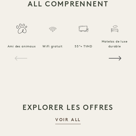
ALL COMPRENNENT
Matelas de luxe
Ami des animaux
WiFi gratuit
55"+ TVHD
durable
Li
1 / 15
EXPLORER LES OFFRES
VOIR ALL