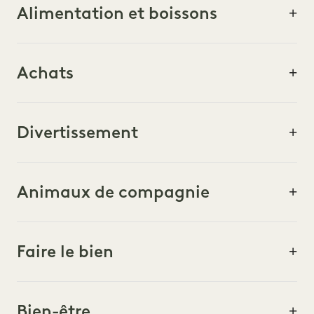
Alimentation et boissons
ACTIVITÉS ET VISITES
Achats
ARTS ET CULTURE
FAIRE LE BIEN
Divertissement
DIVERTISSEMENT
Animaux de compagnie
FAMILLE
ALIMENTATION ET BOISSONS
Faire le bien
LGBTQ
Bien-être