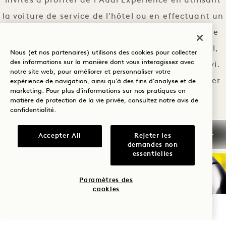
invités à profiter de l'Audi Experience en utilisant
la voiture de service de l'hôtel ou en effectuant un
essai routier de l'e-tron pendant leur séjour. Elle
est disponible tous les jours à l'entrée de l'hôtel,
Nous (et nos partenaires) utilisons des cookies pour collecter
des informations sur la manière dont vous interagissez avec
selon le principe du premier arrivé, premier servi.
notre site web, pour améliorer et personnaliser votre
Pour effectuer un essai routier, veuillez contacter
expérience de navigation, ainsi qu'à des fins d'analyse et de
marketing. Pour plus d'informations sur nos pratiques en
notre concierge.
matière de protection de la vie privée, consultez notre
avis de
confidentialité
.
L'EXPÉRIENCE A
EN SAVOIR PLUS
Accepter All
Rejeter les
demandes non
essentielles
Paramètres des
cookies
VÉRIFIER LA DISPONIBILITÉ