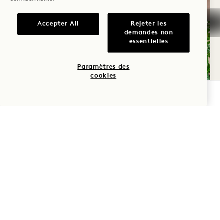
Accepter All
Rejeter les
demandes non
essentielles
Paramètres des
cookies
VÉRIFIER LA DISPONIBILITÉ
SLOGAN
1,848 PIEDS CARRÉS | JUSQU'À 30 INVITÉS
ARBOR HOUSE SUITE
Cette suite présidentielle spacieuse de deux
chambres offre un espace confortable pour
organiser un événement intime qui se sentira