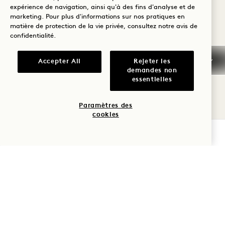
mashbills, qui se caractérisent par une
expérience de navigation, ainsi qu'à des fins d'analyse et de
marketing. Pour plus d'informations sur nos pratiques en
profondeur et une opulence extraordinaires,
matière de protection de la vie privée, consultez notre
avis de
confidentialité
.
ainsi qu'une finale qui persiste longtemps
après la dernière gorgée.
Accepter All
Rejeter les
demandes non
essentielles
Doit être réservé au moins 7 jours à l'avance. Cette
expérience intime est réservée aux groupes de dix
Paramètres des
personnes maximum. Selon les disponibilités.
cookies
VÉRIFIER LA DISPONIBILITÉ
RÉSERVEZ VOTRE EXPÉRIENCE
PLUS D'OFFRES ET