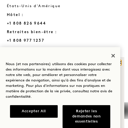
États-Unis d'Amérique
Hôtel :
+1 808 826 9644
Retraites bien-être :
+1 808 977 1237
Réservations :
+1 833 623 2111
Ferm
Nous (et nos partenaires) utilisons des cookies pour collecter
Hanalei Bay
Nous contacter
QU'EST-CE QUI
des informations sur la manière dont vous interagissez avec
Politiques
Presse
notre site web, pour améliorer et personnaliser votre
VOUS AMÈNE À
expérience de navigation, ainsi qu'à des fins d'analyse et de
Animaux de
FAQs
HANALEI BAY?
marketing. Pour plus d'informations sur nos pratiques en
matière de protection de la vie privée, consultez notre
avis de
compagnie
Rejoignez notre équipe
confidentialité
.
Bien-être
Accessibilité
Golf
Accepter All
Rejeter les
demandes non
Romance
essentielles