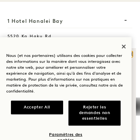
1 Hotel Hanalei Bay
5520 Ka Haku Rd
Princeville, Kauaʻi
,
HI
96722
Ferm
États-Unis d'Amérique
Nous (et nos partenaires) utilisons des cookies pour collecter
QU'EST-CE QUI
des informations sur la manière dont vous interagissez avec
Hôtel :
notre site web, pour améliorer et personnaliser votre
VOUS AMÈNE À
+1 808 826 9644
expérience de navigation, ainsi qu'à des fins d'analyse et de
HANALEI BAY?
marketing. Pour plus d'informations sur nos pratiques en
Retraites bien-être :
matière de protection de la vie privée, consultez notre
avis de
confidentialité
.
Bien-être
+1 808 977 1237
Réservations :
Golf
Accepter All
Rejeter les
+1 833 623 2111
demandes non
Romance
essentielles
Hanalei Bay
Nous contacter
Du temps en
Politiques
Presse
Paramètres des
famille
Animaux de
FAQs