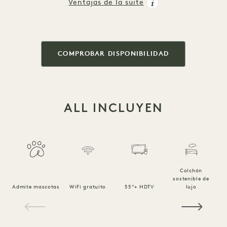
Ventajas de la suite
COMPROBAR DISPONIBILIDAD
ALL INCLUYEN
Colchón
sostenible de
Ro
Admite mascotas
WiFi gratuito
55"+ HDTV
lujo
1 / 15