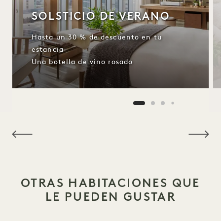
SOLSTICIO DE VERANO
Hasta un 30 % de descuento en tu
estancia
Una botella de vino rosado
NaN / 15
OTRAS HABITACIONES QUE
LE PUEDEN GUSTAR