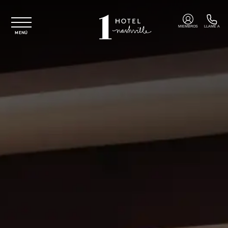
Ir al contenido principal
MIEMBROS
LLAME A
MENÚ