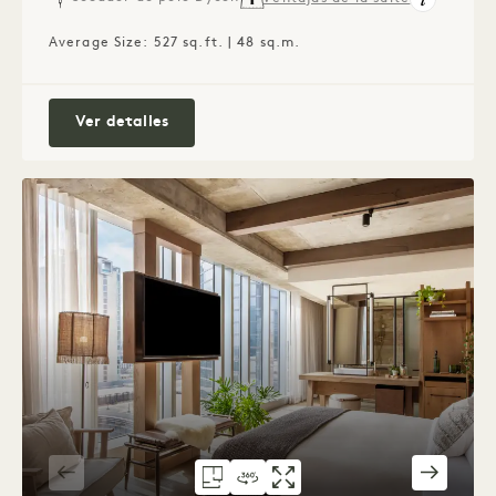
Average Size: 527 sq.ft. | 48 sq.m.
Estudio Suite Alcove
Ver detalles
PLANO DEL PISO 306
VISITA VIRTUAL 360º 306
GALERÍA 306
CITY STUDIO
CITY STUDI
CITY