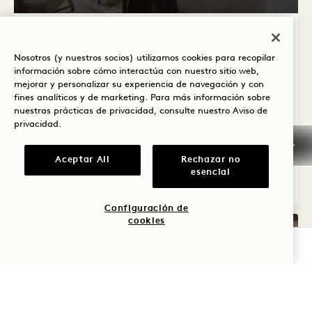
1 / 3
CITY STUDIO SUITE
Nosotros (y nuestros socios) utilizamos cookies para recopilar
Premium Vista Ciudad
Cama King
2 Personas
información sobre cómo interactúa con nuestro sitio web,
mejorar y personalizar su experiencia de navegación y con
Sólo ducha de lluvia
Secador de pelo Dyson
fines analíticos y de marketing. Para más información sobre
Ventajas de la suite
nuestras prácticas de privacidad, consulte nuestro
Aviso de
privacidad
.
Average Size: 476 sq.ft. | 44 sq.m.
Aceptar All
Rechazar no
esencial
City Studio Suite
Ver detalles
Configuración de
cookies
COMPROBAR DISPONIBILIDAD