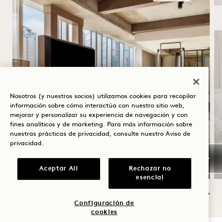
Nosotros (y nuestros socios) utilizamos cookies para recopilar
SOLSTICIO DE VERANO
información sobre cómo interactúa con nuestro sitio web,
mejorar y personalizar su experiencia de navegación y con
fines analíticos y de marketing. Para más información sobre
Hasta un 30 % de descuento en tu
nuestras prácticas de privacidad, consulte nuestro
Aviso de
estancia
privacidad
.
Una botella de vino rosado
Aceptar All
Rechazar no
esencial
Configuración de
NaN / 14
cookies