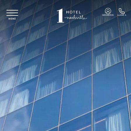
Ir al contenido principal
MIEMBROS
LLAME A
MENÚ